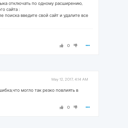
тыка отключать по одному расширению,
о сайта :
ле поиска введите свой сайт и удалите все
0
May 12, 2017, 4:14 AM
шибка,что могло так резко повлиять в
0