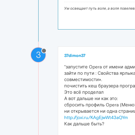
Ум освещает путь воле, а воля повеле
3
37dimon37
"запустите Opera от имени адм
зайти по пути : Свойства ярл
совместимости».
почистить кеш браузера програ
Это всё проделал
А вот дальше ни как это:
сбросить профиль Opera (Мен
ни открывается ни одна страни
http://joxi.ru/KAgEjwWt43aQYm
Как дальше быть?