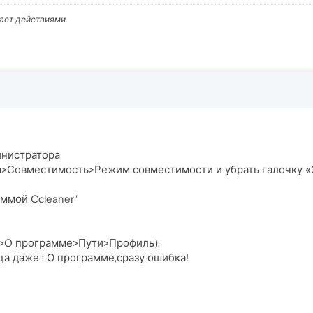
вает действиями.
инистратора
ыка>Совместимость>Режим совместимости и убрать галочку 
ммой Ccleaner"
ю>O программе>Пути>Профиль):
ца даже : О программе,сразу ошибка!