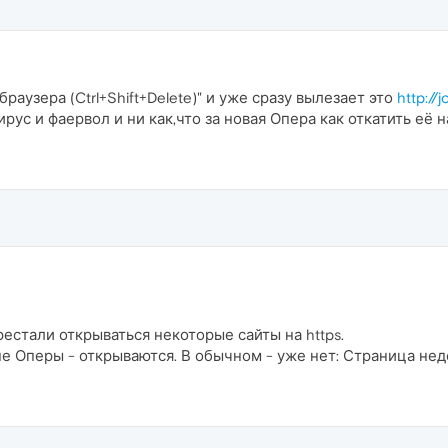
раузера (Ctrl+Shift+Delete)" и уже сразу вылезает это
http:/
рус и фаервол и ни как,что за новая Опера как откатить её
естали открываться некоторые сайты на https.
не Оперы - открываются. В обычном - уже нет: Страница нед