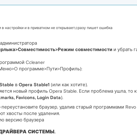
и в настройки и в приватном не открывает,сразу пишет ошибка
 администратора
ярлыка>Совместимость>Режим совместимости
и убрать 
рограммой Ccleaner
(Меню>O программе>Пути>Профиль):
Stable
в
Opera Stable1
(или как хотите).
ется новый профиль Opera Stable. Если проблема ушла, то к
marks, Favicons, Login Data
).
ереустановите браузер, удалив старый программами Revo Uninsta
ют хвосты после удаления.
ю версию браузера
ДРАЙВЕРА СИСТЕМЫ.