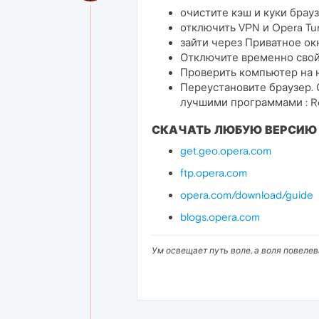
очистите кэш и куки браузе
отключить VPN и Opera Tu
зайти через Приватное окно
Отключите временно свой
Проверить компьютер на 
Переустановите браузер. 
лучшими программами : Revo U
СКАЧАТЬ ЛЮБУЮ ВЕРСИЮ
get.geo.opera.com
ftp.opera.com
opera.com/download/guide
blogs.opera.com
Ум освещает путь воле, а воля повеле