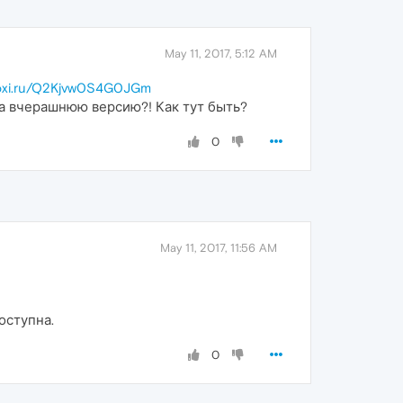
May 11, 2017, 5:12 AM
/joxi.ru/Q2Kjvw0S4G0JGm
 на вчерашнюю версию?! Как тут быть?
0
May 11, 2017, 11:56 AM
оступна.
0