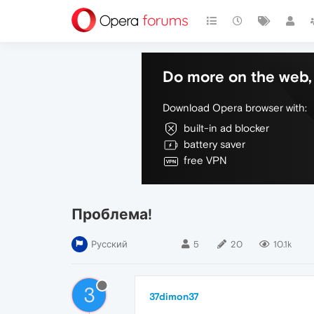
Do more on the web, 
Download Opera browser with:
built-in ad blocker
battery saver
free VPN
Проблема!
Русский
5
20
10.1k
3
37dimon37