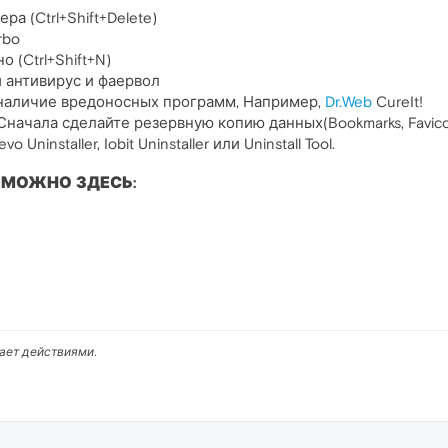
ра (Ctrl+Shift+Delete)
rbo
 (Ctrl+Shift+N)
 антивирус и фаервол
наличие вредоносных программ, Например,
Dr.Web
CureIt!
Сначала сделайте резервную копию данных(Bookmarks, Favico
ninstaller, Iobit Uninstaller или Uninstall Tool.
 МОЖНО ЗДЕСЬ:
вает действиями.