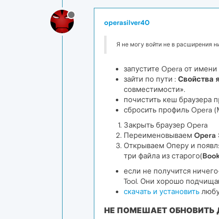
operasilver40
Я не могу войти не в расширения н
запустите Opera от имени
зайти по пути :
Свойства 
совместимости».
почистить кеш браузера п
сбросить профиль Opera 
Закрыть браузер Opera
Переименовываем
Opera 
Открываем Оперу и появля
три файла из старого(
Book
если не получится ничего-п
Tool. Они хорошо подчища
скачать и установить
любу
НЕ ПОМЕШАЕТ ОБНОВИТЬ 