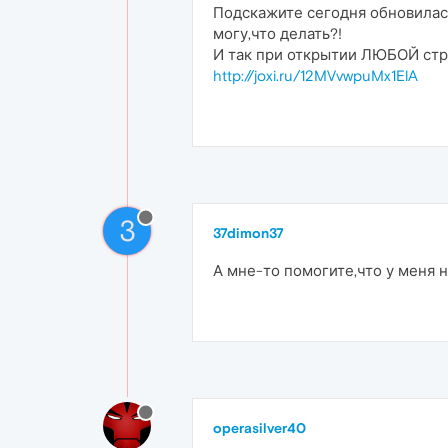
Подскажите сегодня обновилась
могу,что делать?!
И так при открытии ЛЮБОЙ стр
http://joxi.ru/12MVvwpuMx1ElA
3
37dimon37
А мне-то помогите,что у меня н
operasilver40