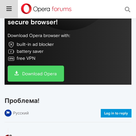
Do more on the web, with a fast and
secure browser!
Download Opera browser with:
built-in ad blocker
battery saver
free VPN
Download Opera
Проблема!
Русский
Log in to reply