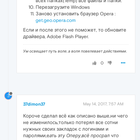
всех папках(Temp) все файлы и папки.
Перезагрузите Windows
Заново установить браузер Opera :
get.geo.opera.com
Если и после этого не поможет, то обновите
драйвера, Adobe Flash Player.
Ум освещает путь воле, а воля повелевает действиями.
0
3
37dimon37
May 14, 2017, 7:57 AM
Короче сделал всё как описано выше,ни чего
не изменилось,только потерял все сотни
нужных своих закладок с логинами и
паролями,е
ать эту Оперу,всё просрал что