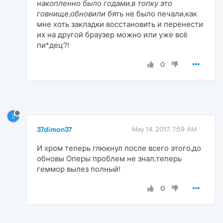
накопленно было годами,в топку это
говнище,обновили б
ять не было печали,как
мне хоть закладки восстановить и перенести
их на другой браузер можно или уже всё
пи*дец?!
0
3
37dimon37
May 14, 2017, 7:59 AM
И хром теперь глюкнул после всего этого,до
обновы Оперы проблем не знал,теперь
геммор вылез полный!
0