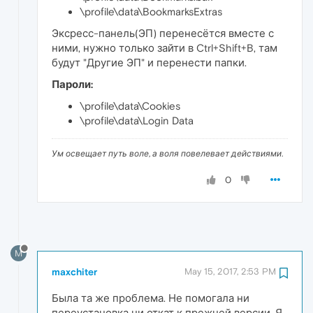
\profile\data\BookmarksExtras
Эксресс-панель(ЭП) перенесётся вместе с
ними, нужно только зайти в Ctrl+Shift+B, там
будут "Другие ЭП" и перенести папки.
Пароли:
\profile\data\Cookies
\profile\data\Login Data
Ум освещает путь воле, а воля повелевает действиями.
0
M
maxchiter
May 15, 2017, 2:53 PM
Была та же проблема. Не помогала ни
переустановка ни откат к прежней версии. Я