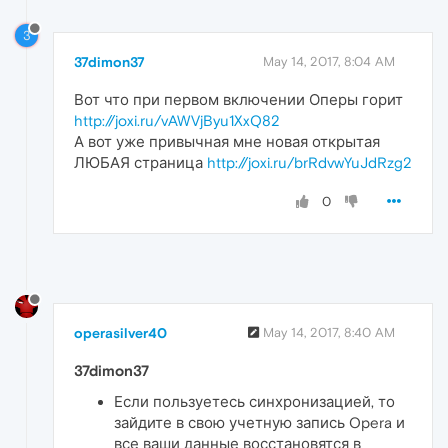
3
37dimon37
May 14, 2017, 8:04 AM
Вот что при первом включении Оперы горит
http://joxi.ru/vAWVjByu1XxQ82
А вот уже привычная мне новая открытая
ЛЮБАЯ страница
http://joxi.ru/brRdvwYuJdRzg2
0
operasilver40
May 14, 2017, 8:40 AM
37dimon37
Если пользуетесь синхронизацией, то
зайдите в свою учетную запись Opera и
все ваши данные восстановятся в