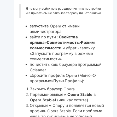
Я не могу войти не в расширения ни в настройки
и в приватном не открывает,сразу пишет ошибка
запустите Opera от имени
администратора
зайти по пути :
Свойства
ярлыка>Совместимость>Режим
совместимости
и убрать галочку
«Запускать программу в режиме
совместимости».
почистить кеш браузера программой
Ccleaner
сбросить профиль Opera (Меню>O
программе>Пути>Профиль):
Закрыть браузер Opera
Переименовываем
Opera Stable
в
Opera Stable1
(или как хотите).
Открываем Оперу и появляется новый
профиль Opera Stable. Если проблема
ушла, то копируем в него(новый