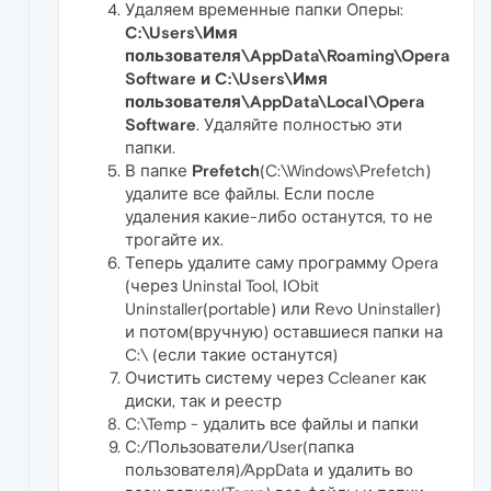
Удаляем временные папки Оперы:
C:\Users\Имя
пользователя\AppData\Roaming\Opera
Software и C:\Users\Имя
пользователя\AppData\Local\Opera
Software
. Удаляйте полностью эти
папки.
В папке
Prefetch
(C:\Windows\Prefetch)
удалите все файлы. Если после
удаления какие-либо останутся, то не
трогайте их.
Теперь удалите саму программу Opera
(через Uninstal Tool, IObit
Uninstaller(portable) или Revo Uninstaller)
и потом(вручную) оставшиеся папки на
C:\ (если такие останутся)
Очистить систему через Ccleaner как
диски, так и реестр
C:\Temp - удалить все файлы и папки
С:/Пользователи/User(папка
пользователя)/AppData и удалить во