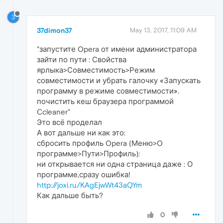
3
37dimon37
May 13, 2017, 11:09 AM
"запустите Opera от имени администратора
зайти по пути : Свойства
ярлыка>Совместимость>Режим
совместимости и убрать галочку «Запускать
программу в режиме совместимости».
почистить кеш браузера программой
Ccleaner"
Это всё проделал
А вот дальше ни как это:
сбросить профиль Opera (Меню>O
программе>Пути>Профиль):
ни открывается ни одна страница даже : О
программе,сразу ошибка!
http://joxi.ru/KAgEjwWt43aQYm
Как дальше быть?
0