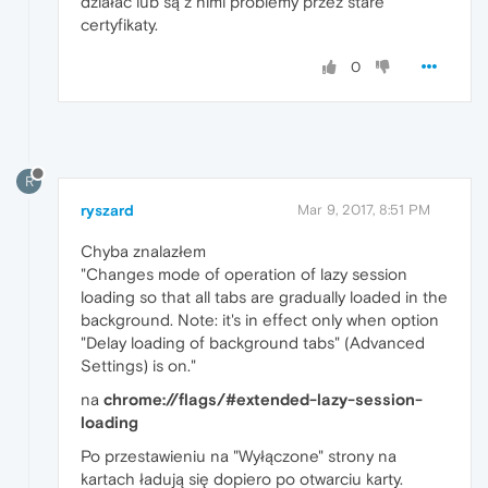
działać lub są z nimi problemy przez stare
certyfikaty.
0
R
ryszard
Mar 9, 2017, 8:51 PM
Chyba znalazłem
"Changes mode of operation of lazy session
loading so that all tabs are gradually loaded in the
background. Note: it's in effect only when option
"Delay loading of background tabs" (Advanced
Settings) is on."
na
chrome://flags/#extended-lazy-session-
loading
Po przestawieniu na "Wyłączone" strony na
kartach ładują się dopiero po otwarciu karty.