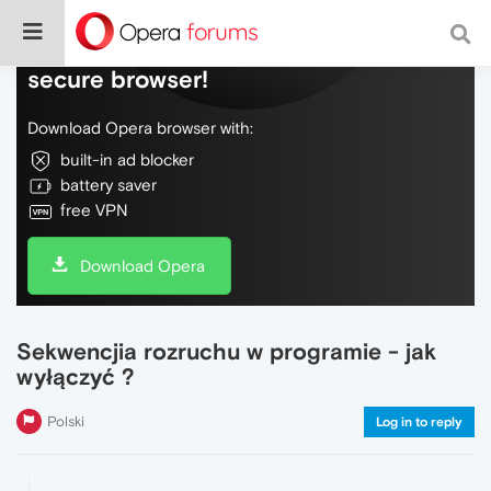
Do more on the web, with a fast and
secure browser!
Download Opera browser with:
built-in ad blocker
battery saver
free VPN
Download Opera
Sekwencjia rozruchu w programie - jak
wyłączyć ?
Polski
Log in to reply