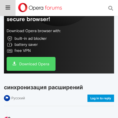
Do more on the web, with a fast and
secure browser!
Download Opera browser with:
built-in ad blocker
battery saver
free VPN
Download Opera
синхронизация расширений
Русский
Log in to reply