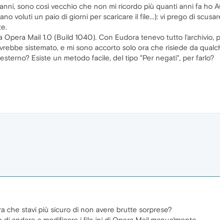
 anni, sono così vecchio che non mi ricordo più quanti anni fa ho
o voluti un paio di giorni per scaricare il file...): vi prego di scus
te.
pera Mail 1.0 (Build 1040). Con Eudora tenevo tutto l'archivio, p
ebbe sistemato, e mi sono accorto solo ora che risiede da qualche
esterno? Esiste un metodo facile, del tipo "Per negati", per farlo?
 che stavi più sicuro di non avere brutte sorprese?
i andare a modificare i file ini di Opera Mail manualmente.