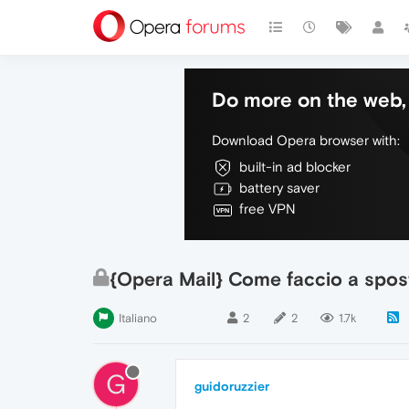
Do more on the web, 
Download Opera browser with:
built-in ad blocker
battery saver
free VPN
{Opera Mail} Come faccio a spost
Italiano
2
2
1.7k
G
guidoruzzier