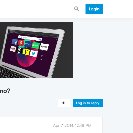
Login
rno?
Log in to reply
Apr 7, 2014, 12:48 PM