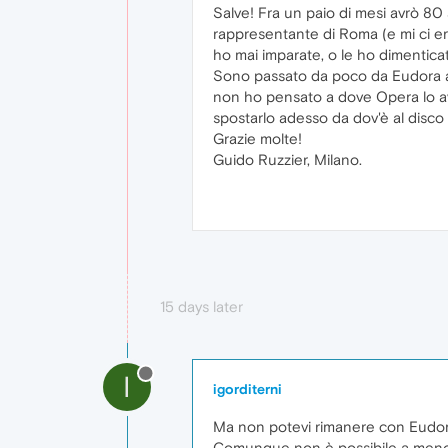
Salve! Fra un paio di mesi avrò 80
rappresentante di Roma (e mi ci eran
ho mai imparate, o le ho dimentica
Sono passato da poco da Eudora a O
non ho pensato a dove Opera lo avr
spostarlo adesso da dov'è al disco 
Grazie molte!
Guido Ruzzier, Milano.
15 days later
I
igorditerni
Ma non potevi rimanere con Eudora
Comunque non è possibile a meno d