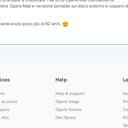
ere Opera Mail in versione portatile sul disco esterno e copiarci den
avrai avuto poco più di 62 anni.
ices
Help
L
ns
Help & support
Se
 account
Opera blogs
Pr
apers
Opera forums
Co
 Ads
Dev.Opera
EU
Te