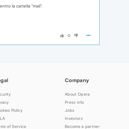
tro la cartella "mail".
0
egal
Company
curity
About Opera
ivacy
Press info
okies Policy
Jobs
LA
Investors
rms of Service
Become a partner