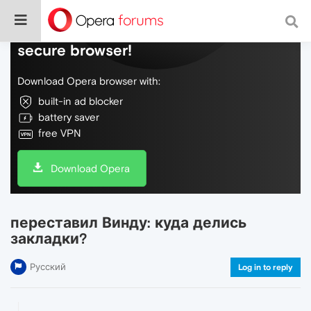
Do more on the web, with a fast and
secure browser!
Download Opera browser with:
built-in ad blocker
battery saver
free VPN
Download Opera
переставил Винду: куда делись
закладки?
Русский
Log in to reply