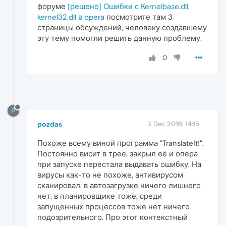
форуме
[решено] Ошибки с Kernelbase.dll,
kernel32.dll в opera
посмотрите там 3
страницы обсуждений, человеку создавшему
эту тему помогли решить данную проблему.
0
P
pozdas
3 Dec 2016, 14:15
Похоже всему виной программа "TranslateIt!".
Постоянно висит в трее, закрыл её и опера
при запуске перестала выдавать ошибку. На
вирусы как-то не похоже, антивирусом
сканировал, в автозагрузке ничего лишнего
нет, в планировщике тоже, среди
запущенных процессов тоже нет ничего
подозрительного. Про этот контекстный