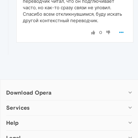
переводчик читал, что он подглючивает
часто, но как-то сразу связи не уловил.
Спасибо всем откликнувшимся, буду искать
другой контекстный переводчик.
0
Download Opera
Computer browsers
Services
Opera for Windows
Help
Add-ons
Opera for Mac
Opera account
Opera for Linux
Legal
Wallpapers
Help & support