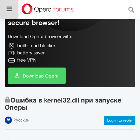
Do more on the web, with a fast and
secure browser!
Download Opera browser with:
built-in ad blocker
battery saver
free VPN
Download Opera
Ошибка в kernel32.dll при запуске
Оперы
Русский
Log in to reply