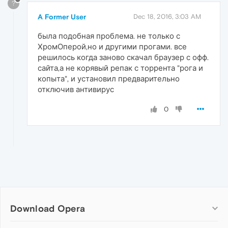
?
A Former User
Dec 18, 2016, 3:03 AM
была подобная проблема. не только с
ХромОперой,но и другими прогами. все
решилось когда заново скачал браузер с офф.
сайта,а не корявый репак с торрента "рога и
копыта", и установил предварительно
отключив антивирус
0
Download Opera