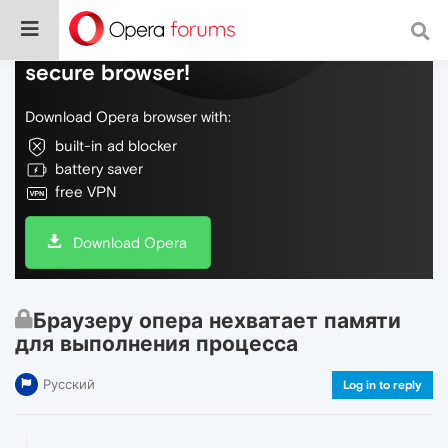
Do more on the web, with a fast and
secure browser!
Download Opera browser with:
built-in ad blocker
battery saver
free VPN
Download Opera
Браузеру опера нехватает памяти
для выполнения процесса
Русский
Log in to reply