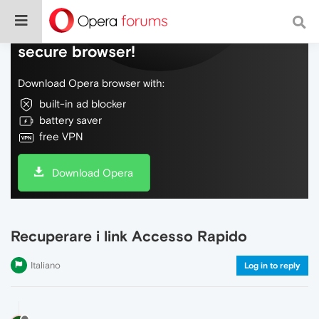
Do more on the web, with a fast and
secure browser!
Download Opera browser with:
built-in ad blocker
battery saver
free VPN
Download Opera
Recuperare i link Accesso Rapido
Italiano
Log in to reply