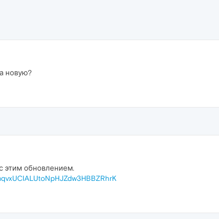
на новую?
 с этим обновлением.
QmqvxUCIALUtoNpHJZdw3HBBZRhrK