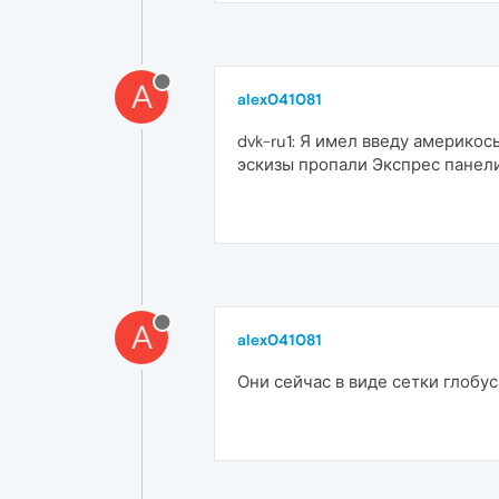
A
alex041081
dvk-ru1: Я имел введу америкос
эскизы пропали Экспрес панели
A
alex041081
Они сейчас в виде сетки глобус