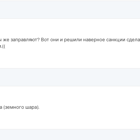
ы же заправляют? Вот они и решили наверное санкции сделат
.((
а (земного шара).