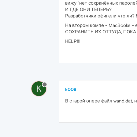
вижу "нет сохранённых паролей
И ГДЕ ОНИ ТЕПЕРЬ?
Разработчики офигели что ли? 
На втором компе - MacBooke -
СОХРАНИТЬ ИХ ОТТУДА, ПОКА
HELP!!!
K
k008
В старой опере файл wand.dat, на