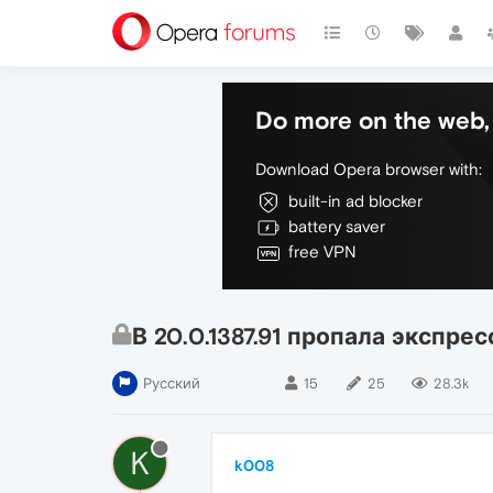
Do more on the web, 
Download Opera browser with:
built-in ad blocker
battery saver
free VPN
В 20.0.1387.91 пропала экспре
Русский
15
25
28.3k
K
k008