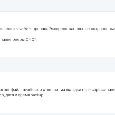
вления savefrom пропала Экспресс-панель(все сохраненные п
.
 папке оперы 04.04
ателя файл favorites.db отвечает за вкладки на экспресс-пан
db_дата и время.backup