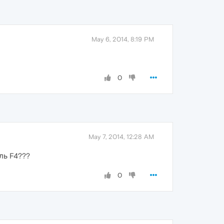
May 6, 2014, 8:19 PM
0
May 7, 2014, 12:28 AM
ль F4???
0