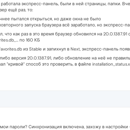
 работала экспресс-панель, были в ней страницы, папки. Вч
зер ещё раз, то:
очнее пытался открыться, но даже окна не было
повторного запуска браузера всё заработало, но экспресс-п
 что как раз в это время браузер обновился на 20.0.1387.91 
rites.db_… по 160 КБ
orites.db из Stable и запихнул в Next, экспресс-панель появи
либо версия 20.0.1387.91, либо обновление на неё не правиль
л "кривой" способ это проверить, в файле installation_statu
 мои пароли? Синхронизация включена, захожу в настройки 