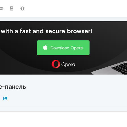
with a fast and secure browser!
Download Opera
сс-панель