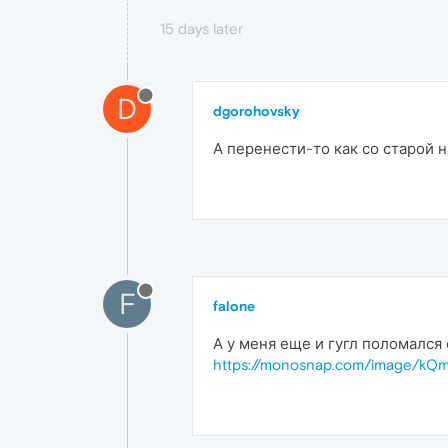
15 days later
D
dgorohovsky
А перенести-то как со старой 
F
falone
А у меня еще и гугл поломался
https://monosnap.com/image/k