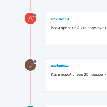
A
alex041081
Всем привет!!! А кто подскаже
U
ugofantozzi
Как в новой опере 20 прикрепи