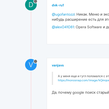
D
dvk-ru1
@ugofantozzi
: Никак. Меню и э
нибудь расширение есть для эт
@alex041081
: Opera Software и д
V
vanjavs
А у меня еще и гугл поломался с э
https://monosnap.com/image/kQmq
Да, почему google поиск стары