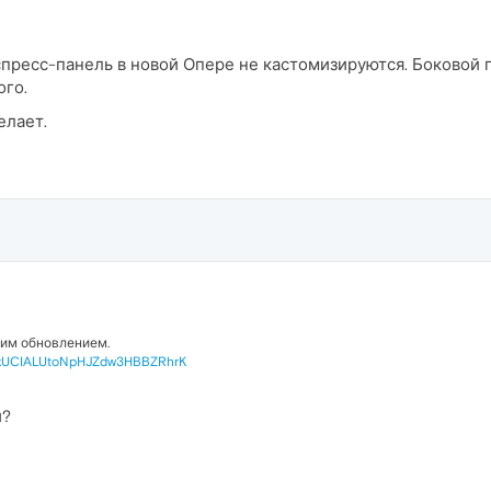
кспресс-панель в новой Опере не кастомизируются. Боковой п
ого.
елает.
тим обновлением.
vxUCIALUtoNpHJZdw3HBBZRhrK
й?