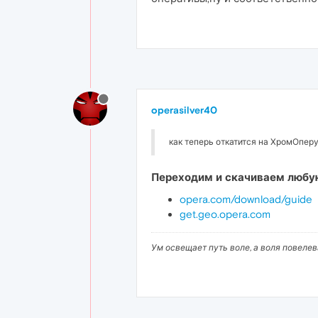
operasilver40
как теперь откатится на ХромОперу
Переходим и скачиваем любу
opera.com/download/guide
get.geo.opera.com
Ум освещает путь воле, а воля повеле