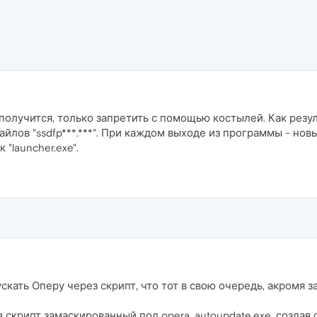
олучится, только запретить с помощью костылей. Как результ
йлов "ssdfp***.***". При каждом выходе из программы - новы
"launcher.exe".
скать Оперу через скрипт, что тот в свою очередь, акромя 
скрипт замаскированный под opera_autoupdate.exe, создав о