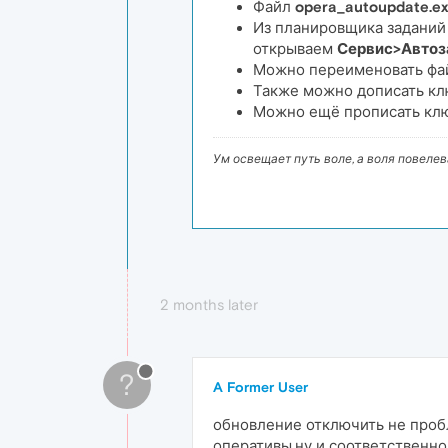
Файл
opera_autoupdate.e
Из планировщика заданий 
открываем
Сервис>Автоз
Можно переименовать ф
Также можно дописать клю
Можно ещё прописать клю
Ум освещает путь воле, а воля повеле
2 months later
?
A Former User
обновление отключить не пробл
оперативы,ну и соответственн