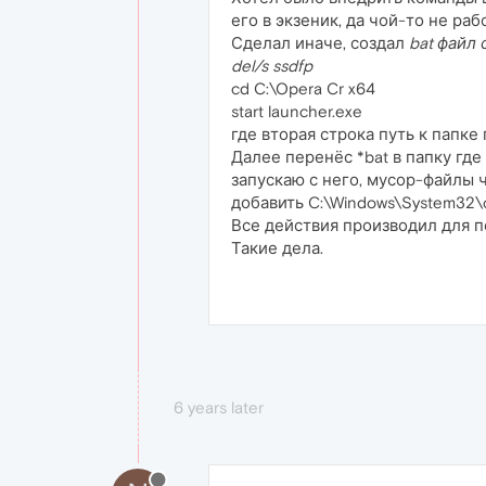
его в экзеник, да чой-то не работ
Сделал иначе, создал
bat файл 
del/s ssdfp
cd C:\Opera Cr x64
start launcher.exe
где вторая строка путь к папке
Далее перенёс *bat в папку где
запускаю с него, мусор-файлы ч
добавить C:\Windows\System32\c
Все действия производил для п
Такие дела.
6 years later