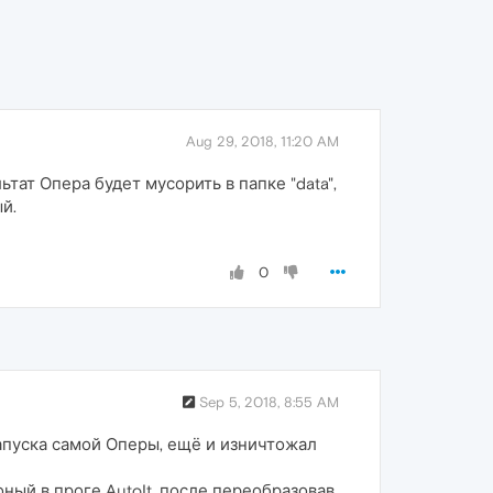
Aug 29, 2018, 11:20 AM
ат Опера будет мусорить в папке "data",
й.
0
Sep 5, 2018, 8:55 AM
запуска самой Оперы, ещё и изничтожал
ный в проге AutoIt, после переобразовав