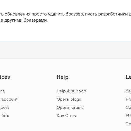
 обновления просто удалить браузер, пусть разработчики 
не другими бразерами.
ices
Help
L
ns
Help & support
Se
 account
Opera blogs
Pr
apers
Opera forums
Co
 Ads
Dev.Opera
EU
Te