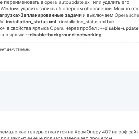
xe
переименовать в opera_autoupdate.ex_ или удалить его
Windows удалить запись об оперном обновлении. Можно отк
агрузка>Запланированные задачи
и выключаем Opera sched
айл
installation_status.xml
в installation_status.xml.bak
ч в свойства ярлыка Opera, через пробел :
--disable-update
ч в ярлык:
--disable-background-networking
вает действиями.
ема,но как теперь откатится на ХромОперу 40? на ооф сайте
о при закрытии еще полчаса завершает процессы