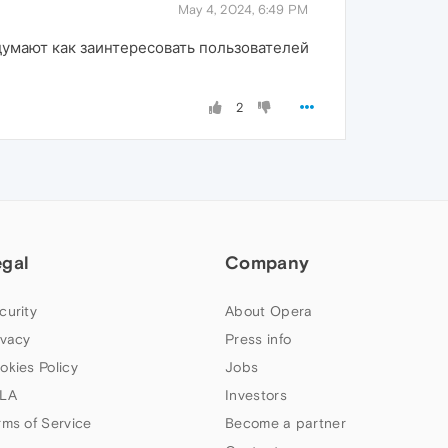
May 4, 2024, 6:49 PM
думают как заинтересовать пользователей
2
egal
Company
curity
About Opera
ivacy
Press info
okies Policy
Jobs
LA
Investors
rms of Service
Become a partner