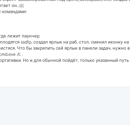
ает он...(((
с командами:
 где лежит лаунчер.
 плодятся ssdfp, создал ярлык на раб. стол, сменил иконку н
истяся. Что бы закрепить сей ярлык в панели задач, нужно в
md.exe /c .
ортативки. Но и для обычной пойдёт, только указанный путь