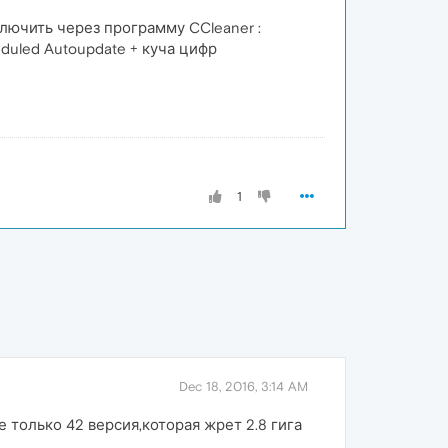
лючить через программу CCleaner :
uled Autoupdate + куча цифр
1
Dec 18, 2016, 3:14 AM
 только 42 версия,которая жрет 2.8 гига