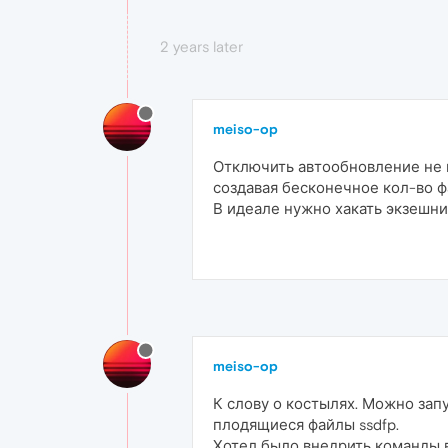
2 years later
meiso-op
Отключить автообновление не п
создавая бесконечное кол-во фа
В идеале нужно хакать экзешник 
meiso-op
К слову о костылях. Можно запу
плодящиеся файлы ssdfp.
Хотел было внедрить команды в 