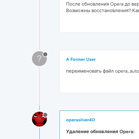
После обновления Opera до верс
Возможны восстановления? Как
?
A Former User
переименовать файл opera_auto
operasilver40
Удаление обновления Opera: