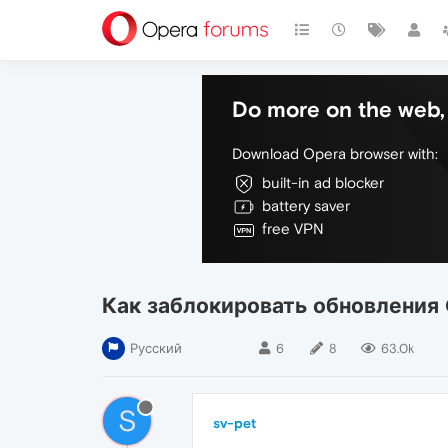
Do more on the web, 
Download Opera browser with:
built-in ad blocker
battery saver
free VPN
Как заблокировать обновления 
Русский
6
8
63.0k
S
sv-pet