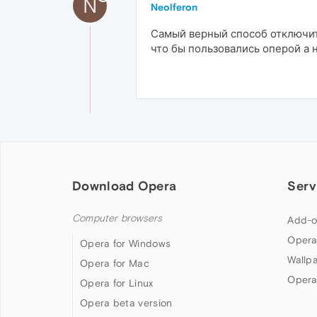
N
Neolferon
Самый верный способ отключить
что бы пользовались оперой а 
Download Opera
Serv
Computer browsers
Add-o
Opera
Opera for Windows
Wallp
Opera for Mac
Opera
Opera for Linux
Opera beta version