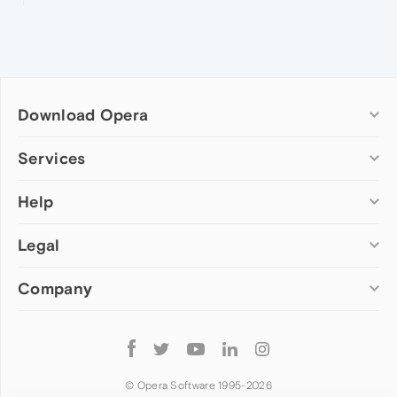
Download Opera
Computer browsers
Services
Opera for Windows
Help
Add-ons
Opera for Mac
Opera account
Opera for Linux
Legal
Wallpapers
Help & support
Opera beta version
Opera Ads
Opera blogs
Opera USB
Company
Opera forums
Security
Mobile browsers
Dev.Opera
Privacy
Opera for Android
Cookies Policy
About Opera
Follow
Opera Mini
EULA
Press info
Opera
Opera Touch
Terms of Service
Jobs
© Opera Software 1995-
2026
Opera for basic phones
Investors