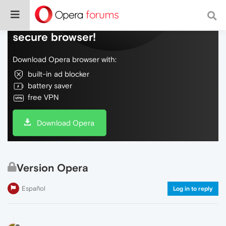
Do more on the web, with a fast and
secure browser!
Download Opera browser with:
built-in ad blocker
battery saver
free VPN
Download Opera
Version Opera
Español
Log in to reply