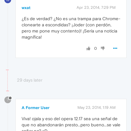
wxat
Apr 23, 2014, 7:29 PM
¿Es de verdad? ¿No es una trampa para Chrome-
clonearte a escondidas? ¡Joder (con perdón,
pero me pone muy contento)! ¡Sería una noticia
magnífica!
0
29 days later
?
A Former User
May 23, 2014, 1:19 AM
Viva! ojala y eso del opera 12.17 sea una señal de
que no abandonarán presto...pero bueno...se vale
soñar no? xD