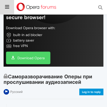
Do more on the web, with a fast and
secure browser!
Download Opera browser with:
built-in ad blocker
battery saver
free VPN
Download Opera
Cаморазворачивание Оперы при
прослушивании аудиозаписей
Русский
Log in to reply