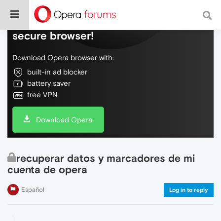
Do more on the web, with a fast and
secure browser!
Download Opera browser with:
built-in ad blocker
battery saver
free VPN
Download Opera
recuperar datos y marcadores de mi
cuenta de opera
Español
Log in to reply