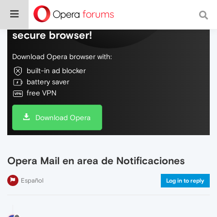
Do more on the web, with a fast and
secure browser!
Download Opera browser with:
built-in ad blocker
battery saver
free VPN
Download Opera
Opera Mail en area de Notificaciones
Español
Log in to reply