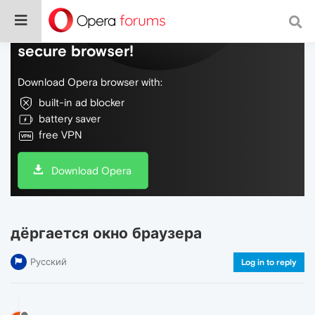
Do more on the web, with a fast and
secure browser!
Download Opera browser with:
built-in ad blocker
battery saver
free VPN
Download Opera
дёргается окно браузера
Русский
Log in to reply