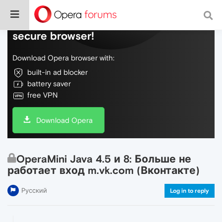
Do more on the web, with a fast and
secure browser!
Download Opera browser with:
built-in ad blocker
battery saver
free VPN
Download Opera
OperaMini Java 4.5 и 8: Больше не
работает вход m.vk.com (Вконтакте)
Русский
Log in to reply