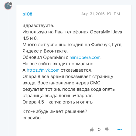
P
p108
Aug 31, 2016, 1:31 PM
Здравствуйте.
Использую на Ява-телефонах OperaMini Java
4.5 и 8.
Много лет успешно входил на Фэйсбук, Гугл,
Яндекс и Вконтакте.
Обновил OperaMini с
mini.opera.com
.
На все сайты входит нормально.
А
https://m.vk.com
отказывается.
Опера 8 всё время показывает страницу
входа. Восстановление через СМС -
результат тот же, после ввода кода опять
страница ввода логина+пароля.
Опера 4.5 - капча опять и опять.
Кто-нибудь имеет решение?
спасибо.
0