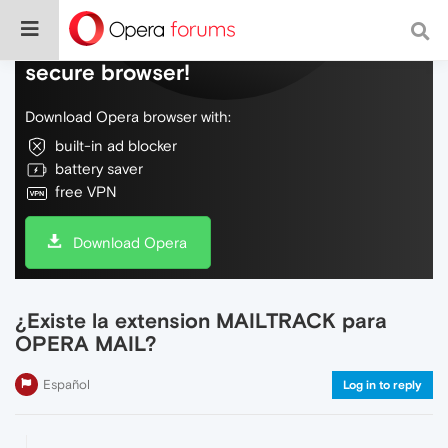
Do more on the web, with a fast and
secure browser!
Download Opera browser with:
built-in ad blocker
battery saver
free VPN
Download Opera
¿Existe la extension MAILTRACK para
OPERA MAIL?
Español
Log in to reply