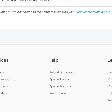
o para futuras instalaciones.
until you are connected to the power that created you
". ·
Shri Mataji Nirmala Devi
ices
Help
L
ns
Help & support
Se
 account
Opera blogs
Pr
apers
Opera forums
Co
 Ads
Dev.Opera
EU
Te