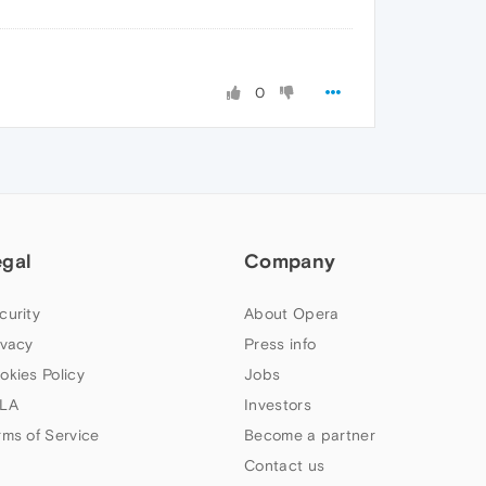
0
egal
Company
curity
About Opera
ivacy
Press info
okies Policy
Jobs
LA
Investors
rms of Service
Become a partner
Contact us