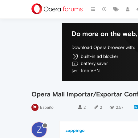
Do more on the web, 
Download Opera browser with:
built-in ad blocker
battery saver
free VPN
Opera Mail Importar/Exportar Conf
Español
2
2
2.5k
Z
zappingo