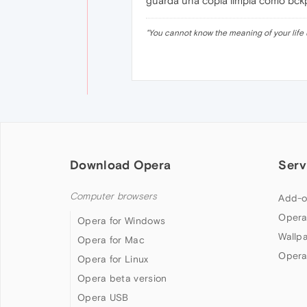
guarda una copia limpia como bckp 
"
You cannot know the meaning of your life 
Download Opera
Serv
Computer browsers
Add-o
Opera
Opera for Windows
Wallp
Opera for Mac
Opera
Opera for Linux
Opera beta version
Opera USB