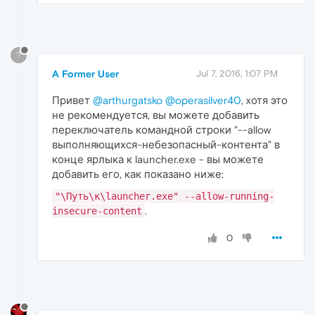
?
A Former User
Jul 7, 2016, 1:07 PM
Привет
@arthurgatsko
@operasilver40
, xотя это
не рекомендуется, вы можете добавить
переключатель командной строки "--allow
выполняющихся-небезопасный-контента" в
конце ярлыка к launcher.exe - вы можете
добавить его, как показано ниже:
"\Путь\к\launcher.exe" --allow-running-
.
insecure-content
0