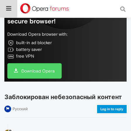
Do more on the web, with a fast and
secure browser!
Download Opera browser with:
built-in ad blocker
battery saver
free VPN
Download Opera
Заблокирован небезопасный контент
Русский
Log in to reply