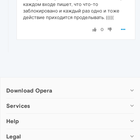
каждом входе пишет, что что-то
заблокировано и каждый раз одно и тоже
действие приходится проделывать. (((((
0
Download Opera
Computer browsers
Services
Opera for Windows
Help
Add-ons
Opera for Mac
Opera account
Opera for Linux
Legal
Wallpapers
Help & support
Opera beta version