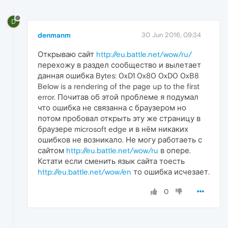
D
denmanm
30 Jun 2016, 09:34
Открываю сайт
http://eu.battle.net/wow/ru/
перехожу в раздел сообщество и вылетает
данная ошибка Bytes: 0xD1 0x80 0xD0 0xB8
Below is a rendering of the page up to the first
error. Почитав об этой проблеме я подумал
что ошибка не связанна с браузером но
потом пробовал открыть эту же страницу в
браузере microsoft edge и в нём никаких
ошибков не возникало. Не могу работаеть с
сайтом
http://eu.battle.net/wow/ru
в опере.
Кстати если сменить язык сайта тоесть
http://eu.battle.net/wow/en
то ошибка исчезает.
0