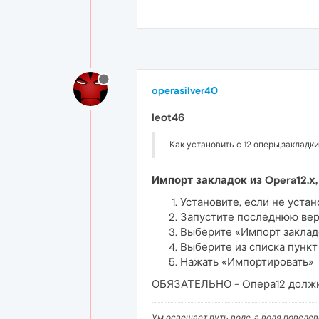
operasilver40
leot46
Как установить с 12 оперы,закладк
Импорт закладок из Opera12.х,
Установите, если не уста
Запустите последнюю вер
Выберите «Импорт закладо
Выберите из списка пункт 
Нажать «Импортировать»
ОБЯЗАТЕЛЬНО - Oпера12 должн
Ум освещает путь воле, а воля повеле