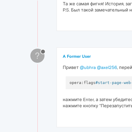
Та же самая фигня! История, заг
P.S. Был такой замечательный н
?
A Former User
Привет
@ubhra
@axel256
, пере
opera:flags
#start-page-web
нажмите Enter, а затем убедите
нажмите кнопку "Перезапустит