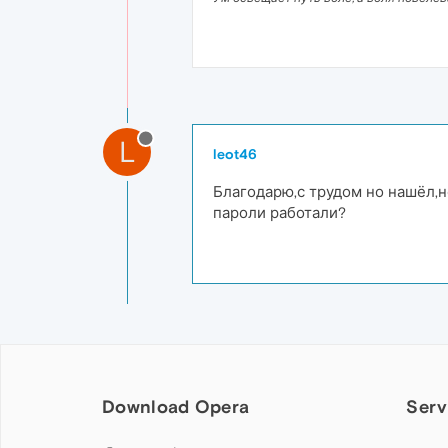
L
leot46
Благодарю,с трудом но нашёл,н
пароли работали?
Download Opera
Serv