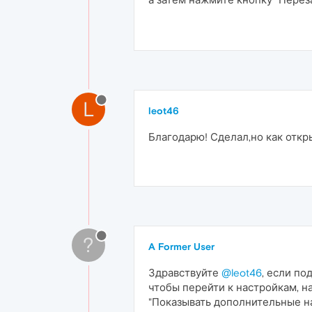
L
leot46
Благодарю! Сделал,но как откр
?
A Former User
Здравствуйте
@leot46
, если по
чтобы перейти к настройкам, н
"Показывать дополнительные на