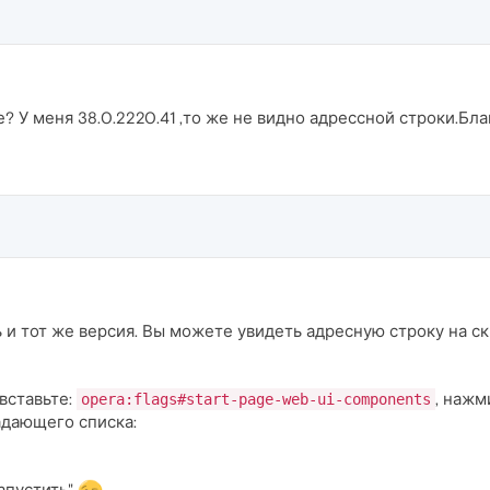
? У меня 38.0.2220.41 ,то же не видно адрессной строки.Бл
ть и тот же версия. Вы можете увидеть адресную строку на 
вставьте:
, нажм
opera:flags#start-page-web-ui-components
адающего списка:
апустить"