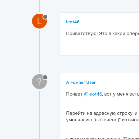
L
leot46
Приветствую! Это в какой опере
?
A Former User
Привет
@leot46
, вот у меня ес
Перейти на адресную строку, и 
умолчанию (включено)" из вып
а затем нажмите кнопку "Перез