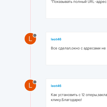
"Показывать полный URL-адрес 
L
leot46
Все сделал,окно с адресами не
L
leot46
Как установить с 12 оперы,закл
клику.Благодарю!