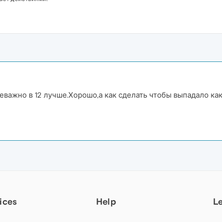
еважно в 12 лучше.Хорошо,а как сделать чтобы выпадало как 
ices
Help
L