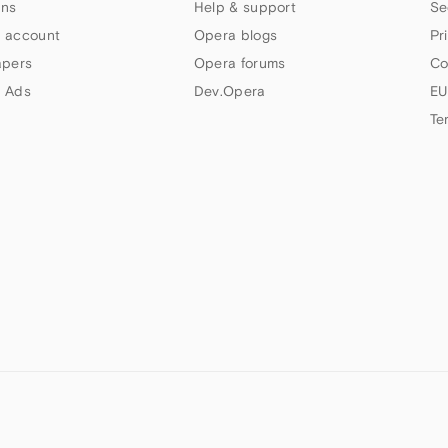
ns
Help & support
Se
 account
Opera blogs
Pr
apers
Opera forums
Co
 Ads
Dev.Opera
EU
Te