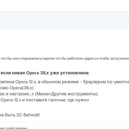
и что бы они открывались,пароли что бы работали ,адресса чтобы загружали
 если новая Opera 38,х уже установлена:
новлена Opera 12.х, в обычном режиме - браузером по-умолч
сию Opera(38.х)
к и настроек...» (Меню>Другие инструменты).
Opera 12.x и поставьте галочки, где нужно
а быть 32-битной!
вает действиями.