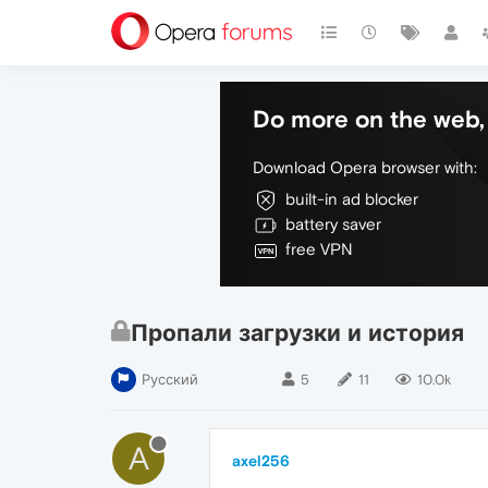
Do more on the web, 
Download Opera browser with:
built-in ad blocker
battery saver
free VPN
Пропали загрузки и история
Русский
5
11
10.0k
A
axel256