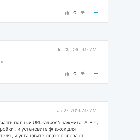
0
Jul 23, 2016, 6:12 AM
ю!
0
Jul 23, 2016, 7:13 AM
казати полный URL-адрес": нажмите "Alt+P",
ройки", и установите флажок для
теля", и установите флажок слева от