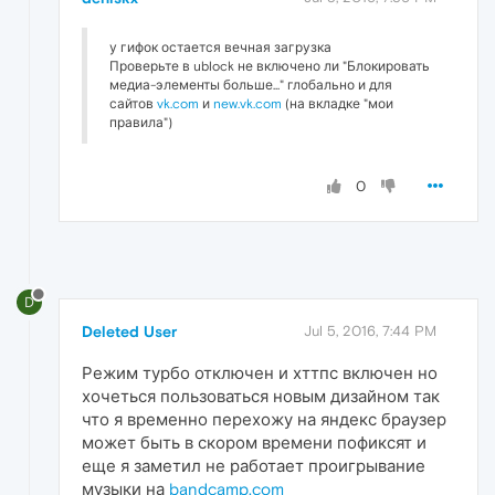
у гифок остается вечная загрузка
Проверьте в ublock не включено ли "Блокировать
медиа-элементы больше..." глобально и для
сайтов
vk.com
и
new.vk.com
(на вкладке "мои
правила")
0
D
Deleted User
Jul 5, 2016, 7:44 PM
Режим турбо отключен и хттпс включен но
хочеться пользоваться новым дизайном так
что я временно перехожу на яндекс браузер
может быть в скором времени пофиксят и
еще я заметил не работает проигрывание
музыки на
bandcamp.com