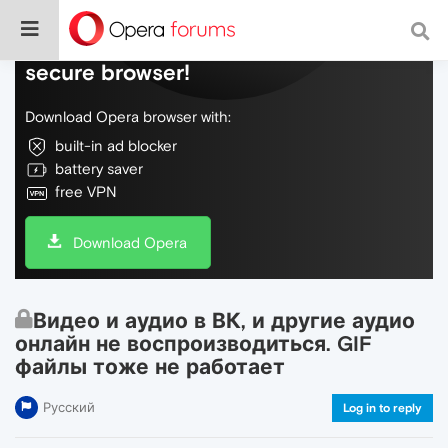
Do more on the web, with a fast and
secure browser!
Download Opera browser with:
built-in ad blocker
battery saver
free VPN
Download Opera
Видео и аудио в ВК, и другие аудио
онлайн не воспроизводиться. GIF
файлы тоже не работает
Русский
Log in to reply