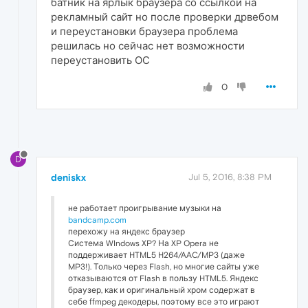
батник на ярлык браузера со ссылкой на
рекламный сайт но после проверки дрвебом
и переустановки браузера проблема
решилась но сейчас нет возможности
переустановить ОС
0
D
deniskx
Jul 5, 2016, 8:38 PM
не работает проигрывание музыки на
bandcamp.com
перехожу на яндекс браузер
Система WIndows XP? На XP Opera не
поддерживает HTML5 H264/AAC/MP3 (даже
MP3!). Только через Flash, но многие сайты уже
отказываются от Flash в пользу HTML5. Яндекс
браузер, как и оригинальный хром содержат в
себе ffmpeg декодеры, поэтому все это играют