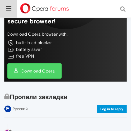
Do more on the web, with a fast and
secure browser!
Download Opera browser with:
built-in ad blocker
battery saver
free VPN
Download Opera
Пропали закладки
Русский
Log in to reply