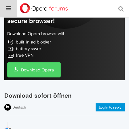
Do more on the web, with a fast and
secure browser!
Download Opera browser with:
built-in ad blocker
battery saver
free VPN
Download Opera
Download sofort öffnen
Deutsch
Log in to reply