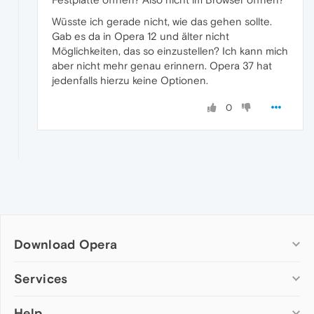
Wüsste ich gerade nicht, wie das gehen sollte.
Gab es da in Opera 12 und älter nicht
Möglichkeiten, das so einzustellen? Ich kann mich
aber nicht mehr genau erinnern. Opera 37 hat
jedenfalls hierzu keine Optionen.
0
Download Opera
Computer browsers
Services
Opera for Windows
Help
Add-ons