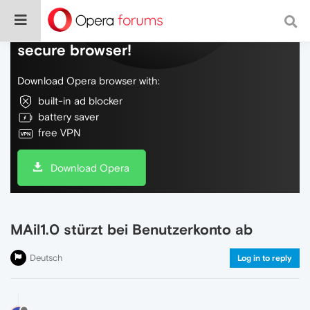
Do more on the web, with a fast and
secure browser!
Download Opera browser with:
built-in ad blocker
battery saver
free VPN
Download Opera
MAil1.0 stürzt bei Benutzerkonto ab
Deutsch
Log in to reply