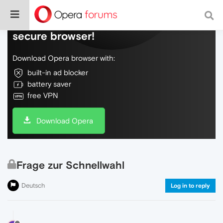
Do more on the web, with a fast and
secure browser!
Download Opera browser with:
built-in ad blocker
battery saver
free VPN
Download Opera
Frage zur Schnellwahl
Deutsch
Log in to reply