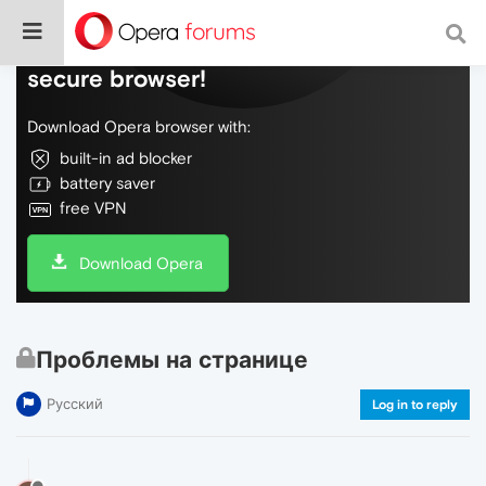
Do more on the web, with a fast and
secure browser!
Download Opera browser with:
built-in ad blocker
battery saver
free VPN
Download Opera
Проблемы на странице
Русский
Log in to reply