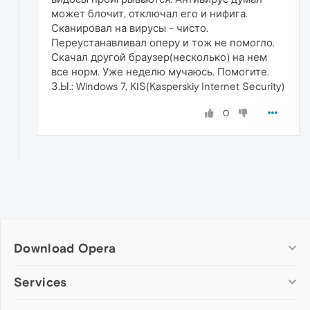
может блочит, отключал его и нифига.
Сканировал на вирусы - чисто.
Переустанавливал оперу и тож не помогло.
Скачал другой браузер(несколько) на нем
все норм. Уже неделю мучаюсь. Помогите.
З.Ы.: Windows 7, KIS(Kasperskiy Internet Security)
0
Download Opera
Computer browsers
Services
Opera for Windows