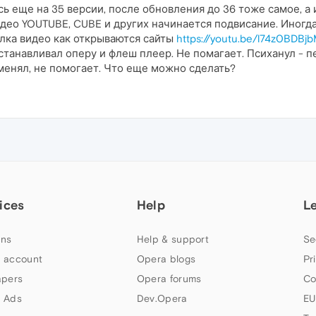
 еще на 35 версии, после обновления до 36 тоже самое, а и
ео YOUTUBE, CUBE и других начинается подвисание. Иногда 
ылка видео как открываются сайты
https://youtu.be/l74z0BDBj
танавливал оперу и флеш плеер. Не помагает. Психанул - пер
менял, не помогает. Что еще можно сделать?
ices
Help
L
ns
Help & support
Se
 account
Opera blogs
Pr
apers
Opera forums
Co
 Ads
Dev.Opera
EU