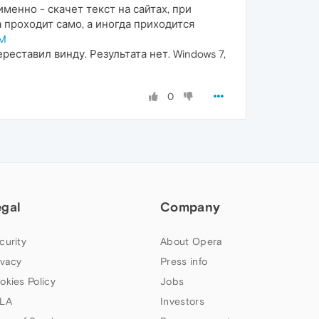
менно - скачет текст на сайтах, при
проходит само, а иногда приходится
bM
еставил винду. Результата нет. Windows 7,
0
egal
Company
curity
About Opera
ivacy
Press info
okies Policy
Jobs
LA
Investors