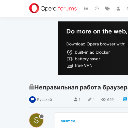
Do more on the web, 
Download Opera browser with:
built-in ad blocker
battery saver
free VPN
Неправильная работа браузер
Русский
1
1
659
S
sasmcv