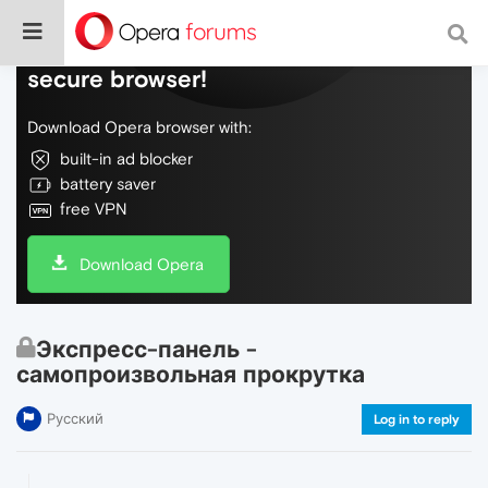
Do more on the web, with a fast and
secure browser!
Download Opera browser with:
built-in ad blocker
battery saver
free VPN
Download Opera
Экспресс-панель -
самопроизвольная прокрутка
Русский
Log in to reply