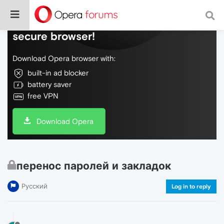
Do more on the web, with a fast and
secure browser!
Download Opera browser with:
built-in ad blocker
battery saver
free VPN
Download Opera
перенос паролей и закладок
Русский
Log in to reply