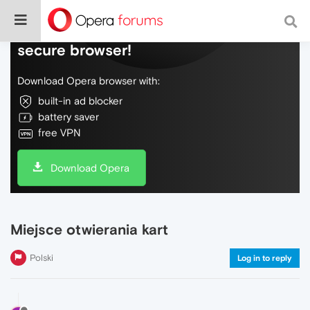
Do more on the web, with a fast and
secure browser!
Download Opera browser with:
built-in ad blocker
battery saver
free VPN
Download Opera
Miejsce otwierania kart
Polski
Log in to reply