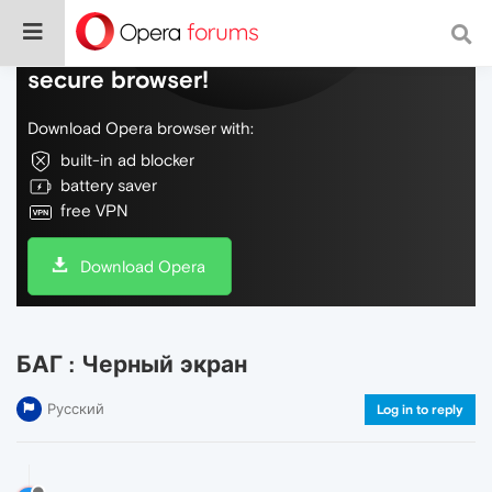
Do more on the web, with a fast and
secure browser!
Download Opera browser with:
built-in ad blocker
battery saver
free VPN
Download Opera
БАГ : Черный экран
Русский
Log in to reply