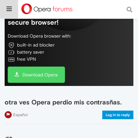
Do more on the web, with a fast and
secure browser!
Download Opera browser with:
built-in ad blocker
battery saver
free VPN
Download Opera
otra ves Opera perdio mis contrasñas.
Español
Log in to reply