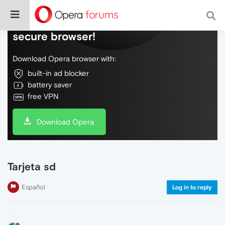
Do more on the web, with a fast and
secure browser!
Download Opera browser with:
built-in ad blocker
battery saver
free VPN
Download Opera
Tarjeta sd
Español
Log in to reply