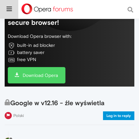
Do more on the web, with a fast and
secure browser!
Download Opera browser with:
built-in ad blocker
battery saver
free VPN
Download Opera
Google w v12.16 - źle wyświetla
Polski
Log in to reply