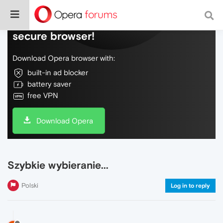
Do more on the web, with a fast and
secure browser!
Download Opera browser with:
built-in ad blocker
battery saver
free VPN
Download Opera
Szybkie wybieranie...
Polski
Log in to reply