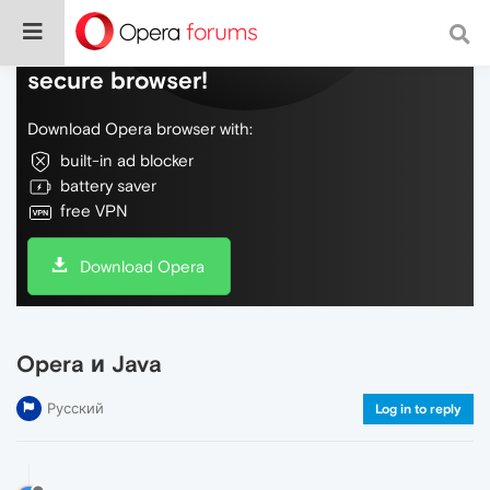
Do more on the web, with a fast and
secure browser!
Download Opera browser with:
built-in ad blocker
battery saver
free VPN
Download Opera
Opera и Java
Русский
Log in to reply