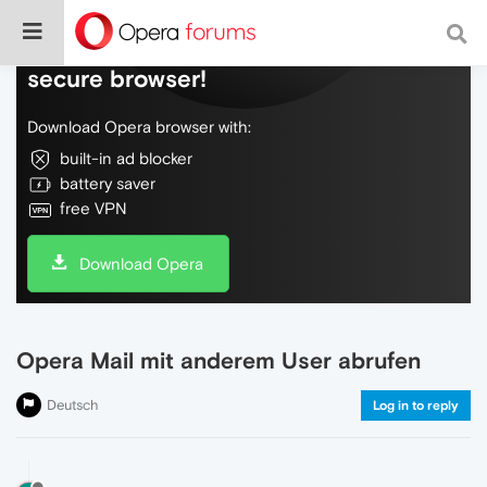
Do more on the web, with a fast and
secure browser!
Download Opera browser with:
built-in ad blocker
battery saver
free VPN
Download Opera
Opera Mail mit anderem User abrufen
Deutsch
Log in to reply