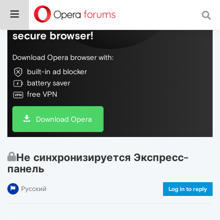
Do more on the web, with a fast and
secure browser!
Download Opera browser with:
built-in ad blocker
battery saver
free VPN
Download Opera
Не синхронизируется Экспресс-
панель
Русский
Log in to reply