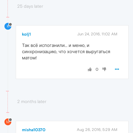
25 days later
K
kolj1
Jun 24, 2016, 11:02 AM
Так всё испоганили... и меню, и
синхронизацию, что хочется выругаться
матом!
0
2 months later
M
misha10370
Aug 26, 2016, 5:29 AM