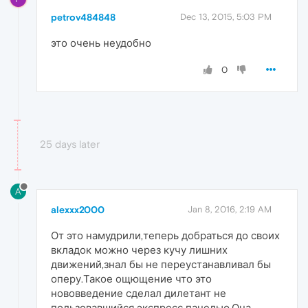
petrov484848
Dec 13, 2015, 5:03 PM
это очень неудобно
0
25 days later
A
alexxx2000
Jan 8, 2016, 2:19 AM
От это намудрили,теперь добраться до своих
вкладок можно через кучу лишних
движений,знал бы не переустанавливал бы
оперу.Такое ощющение что это
нововведение сделал дилетант не
пользовавшийся экспресс панелью.Она