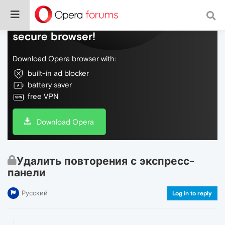
Do more on the web, with a fast and
secure browser!
Download Opera browser with:
built-in ad blocker
battery saver
free VPN
Download Opera
Удалить повторения с экспресс-
панели
Русский
Log in to reply