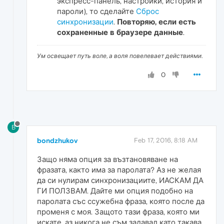
экспресс-панель, настройки, история и
пароли), то сделайте
Сброс
синхронизации
.
Повторяю, если есть
сохраненные в браузере данные
.
Ум освещает путь воле, а воля повелевает действиями.
0
B
bondzhukov
Feb 17, 2016, 8:18 AM
Защо няма опция за възтановяване на
фразата, както има за паролата? Аз не желая
да си нулирам синхронизациите, ИАСКАМ ДА
ГИ ПОЛЗВАМ. Дайте ми опция подобно на
паролата със ссужебна фраза, която после да
променя с моя. Защото тази фраза, която ми
искате, аз никога не съм задавал като такава.