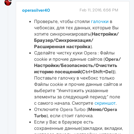
operasilver40
Feb 11, 2016, 6:56 PM
Проверьте, чтобы стояли
галочки
в
чебоксах, для тех данных, которые Вы
хотите синхронизировать(
Настройки/
Браузер/Синхронизация/
Расширенная настройка
).
Сделайте чистку куки Opera : Файлы
сookie и прочие данные сайтов (
Opera/
Настройки/Безопасность/Очистить
историю посещений(Ctrl+Shift+Del)
).
Поставьте галочку в чекбокс только
Файлы сookie и прочие данные сайтов и
выберите "Уничтожить указанные
элементы за следующий период:" поле
с самого начала. Смотрите
скриншот
.
Отключите Opera Turbo (
Меню/Opera
Turbo
), если стоит галочка.
Если у Вас в браузере есть
сохраненные данные(закладки, вкладки,