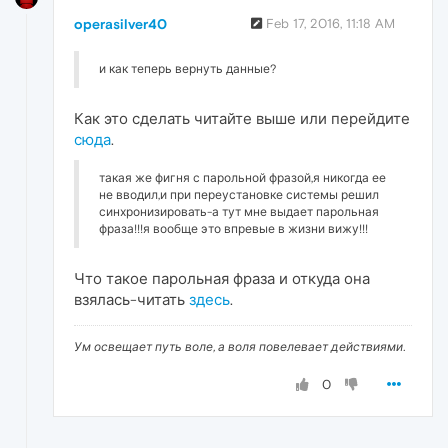
operasilver40
Feb 17, 2016, 11:18 AM
и как теперь вернуть данные?
Как это сделать читайте выше или перейдите
сюда
.
такая же фигня с парольной фразой,я никогда ее
не вводил,и при переустановке системы решил
синхронизировать-а тут мне выдает парольная
фраза!!!я вообще это впревые в жизни вижу!!!
Что такое парольная фраза и откуда она
взялась-читать
здесь
.
Ум освещает путь воле, а воля повелевает действиями.
0