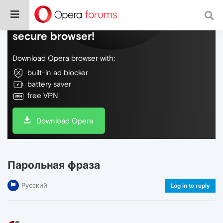
Do more on the web, with a fast and
secure browser!
Download Opera browser with:
built-in ad blocker
battery saver
free VPN
Download Opera
Парольная фраза
Русский
Log in to reply