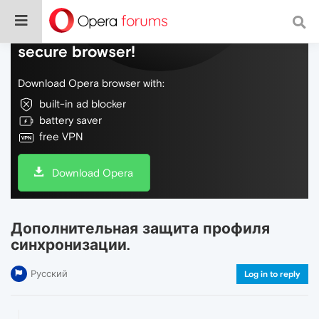
Do more on the web, with a fast and
secure browser!
Download Opera browser with:
built-in ad blocker
battery saver
free VPN
Download Opera
Дополнительная защита профиля
синхронизации.
Русский
Log in to reply