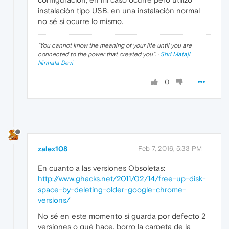
instalación tipo USB, en una instalación normal
no sé si ocurre lo mismo.
"
You cannot know the meaning of your life until you are
connected to the power that created you
". ·
Shri Mataji
Nirmala Devi
0
zalex108
Feb 7, 2016, 5:33 PM
En cuanto a las versiones Obsoletas:
http://www.ghacks.net/2011/02/14/free-up-disk-
space-by-deleting-older-google-chrome-
versions/
No sé en este momento si guarda por defecto 2
versiones o qué hace, borro la carpeta de la