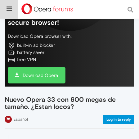
Do more on the web, with a fast and
secure browser!
Download Opera browser with:
built-in ad blocker
battery saver
free VPN
Download Opera
Nuevo Opera 33 con 600 megas de
tamaño. ¿Estan locos?
Español
Log in to reply