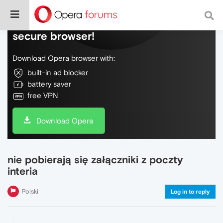
Do more on the web, with a fast and
secure browser!
Download Opera browser with:
built-in ad blocker
battery saver
free VPN
Download Opera
nie pobierają się załączniki z poczty
interia
Polski
Log in to reply