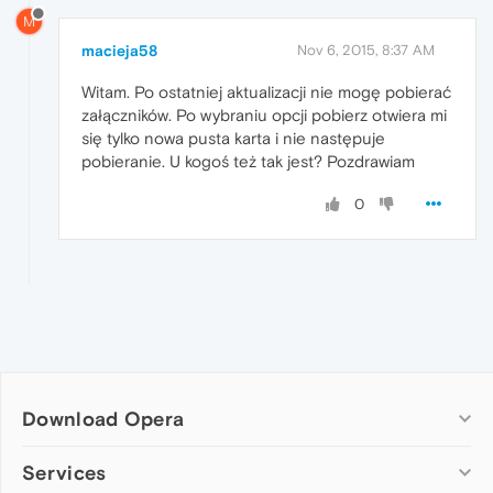
M
macieja58
Nov 6, 2015, 8:37 AM
Witam. Po ostatniej aktualizacji nie mogę pobierać
załączników. Po wybraniu opcji pobierz otwiera mi
się tylko nowa pusta karta i nie następuje
pobieranie. U kogoś też tak jest? Pozdrawiam
0
Download Opera
Computer browsers
Services