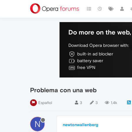
Do more on the web, 
Download Opera browser with:
built-in ad blocker
battery saver
free VPN
Problema con una web
Español
3
3
1.4k
N
newtonwallenberg