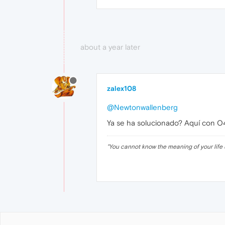
about a year later
zalex108
@Newtonwallenberg
Ya se ha solucionado? Aquí con O
"
You cannot know the meaning of your life 