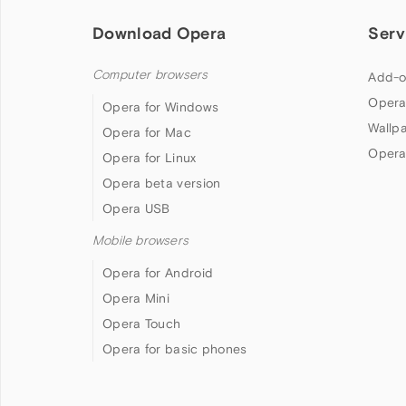
Download Opera
Serv
Computer browsers
Add-o
Opera
Opera for Windows
Wallp
Opera for Mac
Opera
Opera for Linux
Opera beta version
Opera USB
Mobile browsers
Opera for Android
Opera Mini
Opera Touch
Opera for basic phones