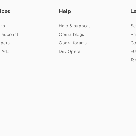
ices
Help
L
ns
Help & support
Se
 account
Opera blogs
Pr
apers
Opera forums
Co
 Ads
Dev.Opera
EU
Te