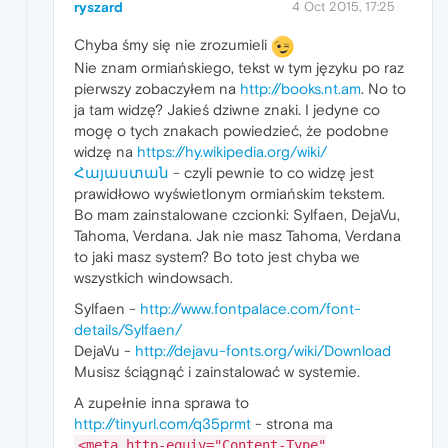
ryszard
4 Oct 2015, 17:25
Chyba śmy się nie zrozumieli
Nie znam ormiańskiego, tekst w tym języku po raz
pierwszy zobaczyłem na
http://books.nt.am
. No to
ja tam widzę? Jakieś dziwne znaki. I jedyne co
mogę o tych znakach powiedzieć, że podobne
widzę na
https://hy.wikipedia.org/wiki/
Հայաստան
- czyli pewnie to co widzę jest
prawidłowo wyświetlonym ormiańskim tekstem.
Bo mam zainstalowane czcionki: Sylfaen, DejaVu,
Tahoma, Verdana. Jak nie masz Tahoma, Verdana
to jaki masz system? Bo toto jest chyba we
wszystkich windowsach.
Sylfaen -
http://www.fontpalace.com/font-
details/Sylfaen/
DejaVu -
http://dejavu-fonts.org/wiki/Download
Musisz ściągnąć i zainstalować w systemie.
A zupełnie inna sprawa to
http://tinyurl.com/q35prmt
- strona ma
<meta http-equiv="Content-Type"