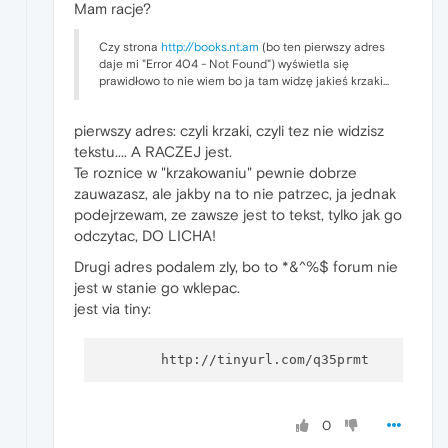
Mam racje?
Czy strona
http://books.nt.am
(bo ten pierwszy adres
daje mi "Error 404 - Not Found") wyświetla się
prawidłowo to nie wiem bo ja tam widzę jakieś krzaki...
pierwszy adres: czyli krzaki, czyli tez nie widzisz
tekstu.... A RACZEJ jest.
Te roznice w "krzakowaniu" pewnie dobrze
zauwazasz, ale jakby na to nie patrzec, ja jednak
podejrzewam, ze zawsze jest to tekst, tylko jak go
odczytac, DO LICHA!
Drugi adres podalem zly, bo to *&^%$ forum nie
jest w stanie go wklepac.
jest via tiny:
0