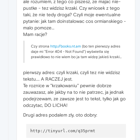
ale rozumiem, z tego co piszesz, ze majac nie-
pustke - tez widzisz krzaki. Czy wniosek z tego
taki, że nie tedy droga? Czyli moje ewentualne
pytanie: jak tam doinstalowac cos ormianskiego -
malo pomoze...
Mam racje?
Czy strona
http://books.nt.am
(bo ten pierwszy adres
daje mi "Error 404 - Not Found") wyświetla się
prawidłowo to nie wiem bo ja tam widzę jakieś krzaki...
pierwszy adres: czyli krzaki, czyli tez nie widzisz
tekstu.... A RACZEJ jest.
Te roznice w "krzakowaniu" pewnie dobrze
zauwazasz, ale jakby na to nie patrzec, ja jednak
podejrzewam, ze zawsze jest to tekst, tylko jak go
odczytac, DO LICHA!
Drugi adres podalem zly, oto dobry: