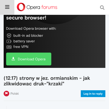
Do more on the web, with a fast and
secure browser!
Download Opera browser with:
built-in ad blocker
battery saver
free VPN
Download Opera
(12.17) strony w jez. ormianskim - jak
zlikwidowac druk-"krzaki"
Polski
Log in to reply