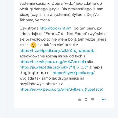
systemie czcionki Opera "widzi" jako zdatne do
obsługi danego języka. Dla ormiańskiego ja tam
widzę (czyli mam w systemie) Sylfaen, DejaVu,
Tahoma, Verdana
Czy strona
http://books.nt.am
(bo ten pierwszy
adres daje mi "Error 404 - Not Found") wyświetla
się prawidłowo to nie wiem bo ja tam widzę jakieś
krzaki
ale tak "na oko" krzaki z
https://hy.wikipedia.org/wiki/Հայաստան
zdecydowanie różnią mi się od tych z
https://hak.wikipedia.org/wiki/Armenia
albo
https://ja.wikipedia.org/wiki/アルメニア
a
napis
Վիքիպեդիա na
https://hy.wikipedia.org/
wygląda tak samo jak druga linijka na
przykładowym obrazku z
https://en.wikipedia.org/wiki/Sylfaen_(typeface)
0