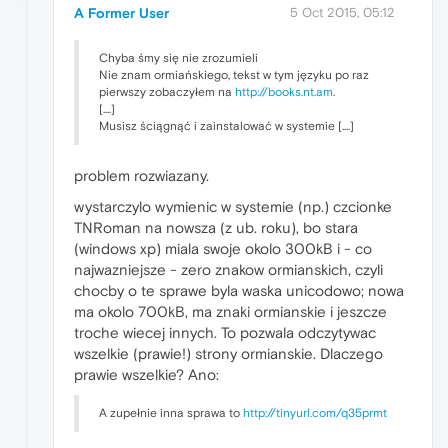
A Former User
5 Oct 2015, 05:12
Chyba śmy się nie zrozumieli
Nie znam ormiańskiego, tekst w tym języku po raz
pierwszy zobaczyłem na
http://books.nt.am
.
[....]
Musisz ściągnąć i zainstalować w systemie [....]
problem rozwiazany.
wystarczylo wymienic w systemie (np.) czcionke
TNRoman na nowsza (z ub. roku), bo stara
(windows xp) miala swoje okolo 300kB i - co
najwazniejsze - zero znakow ormianskich, czyli
chocby o te sprawe byla waska unicodowo; nowa
ma okolo 700kB, ma znaki ormianskie i jeszcze
troche wiecej innych. To pozwala odczytywac
wszelkie (prawie!) strony ormianskie. Dlaczego
prawie wszelkie? Ano:
A zupełnie inna sprawa to
http://tinyurl.com/q35prmt