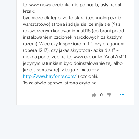
tej www nowa czcionka nie pomogla, byly nadal
krzaki;
byc moze dlatego, ze to stara (technologicznie i
warsztatowo) strona i zdaje sie, ze mija sie (?) z
rozszerzonym kodowaniem utf16 (co broni przed
instalowaniem czcionek narodowych za kazdym
razem). Wiec czy inspektorem (ff), czy dragonem
(opera 12.17), czy jakas skryptozakladka dla ff -
mozna podejrzec na tej www czcionke "Arial AM" i
jedynym ratunkiem bylo doinstalowanie tej, albo
jakiejs sensownej (z tego klimatu -->
http://www.hayfonts.com/
) czcionki.
To zalatwilo sprawe, strona czytelna.
0