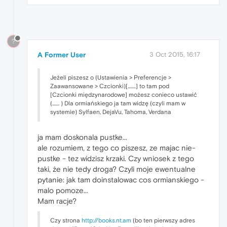
?
A Former User
3 Oct 2015, 16:17
Jeżeli piszesz o (Ustawienia > Preferencje >
Zaawansowane > Czcionki)[........] to tam pod
[Czcionki międzynarodowe] możesz conieco ustawić
(....... ) Dla ormiańskiego ja tam widzę (czyli mam w
systemie) Sylfaen, DejaVu, Tahoma, Verdana
ja mam doskonala pustke...
ale rozumiem, z tego co piszesz, ze majac nie-
pustke - tez widzisz krzaki. Czy wniosek z tego
taki, że nie tedy droga? Czyli moje ewentualne
pytanie: jak tam doinstalowac cos ormianskiego -
malo pomoze...
Mam racje?
Czy strona
http://books.nt.am
(bo ten pierwszy adres