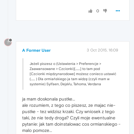
0
?
A Former User
3 Oct 2015, 16:09
Jeżeli piszesz o (Ustawienia > Preferencje >
Zaawansowane > Czcionki)[........] to tam pod
[Czcionki międzynarodowe] możesz conieco ustawić
(....... ) Dla ormiańskiego ja tam widzę (czyli mam w
systemie) Sylfaen, DejaVu, Tahoma, Verdana
ja mam doskonala pustke...
ale rozumiem, z tego co piszesz, ze majac nie-
pustke - tez widzisz krzaki. Czy wniosek z tego
taki, że nie tedy droga? Czyli moje ewentualne
pytanie: jak tam doinstalowac cos ormianskiego -
malo pomoze...