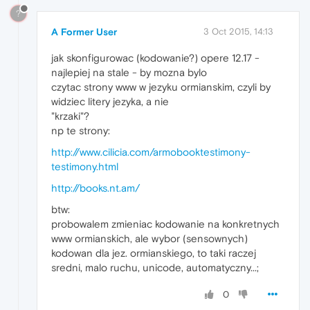
?
A Former User
3 Oct 2015, 14:13
jak skonfigurowac (kodowanie?) opere 12.17 -
najlepiej na stale - by mozna bylo
czytac strony www w jezyku ormianskim, czyli by
widziec litery jezyka, a nie
"krzaki"?
np te strony:
http://www.cilicia.com/armobooktestimony-
testimony.html
http://books.nt.am/
btw:
probowalem zmieniac kodowanie na konkretnych
www ormianskich, ale wybor (sensownych)
kodowan dla jez. ormianskiego, to taki raczej
sredni, malo ruchu, unicode, automatyczny...;
0