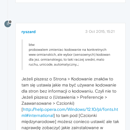
R
ryszard
3 Oct 2015, 15:21
btw:
probowalem zmieniac kodowanie na konkretnych
www ormianskich, ale wybor (sensownych) kodowan
dla jez. ormianskiego, to taki raczej sredni, malo
ruchu, unicode, automatyczny...;
Jeżeli piszesz o Strona > Kodowanie znaków to
tam się ustawia jakie ma być używane kodowanie
dla stron bez informacji o kodowaniu. Czyli nie to
Jeżeli piszesz o (Ustawienia > Preferencje >
Zaawansowane > Czcionki)
[
http://help.opera.com/Windows/12.10/pl/fonts.ht
ml#international
] to tam pod [Czcionki
międzynarodowe] możesz conieco ustawić ale tak
naprawdę zobaczyć jakie zainstalowane w