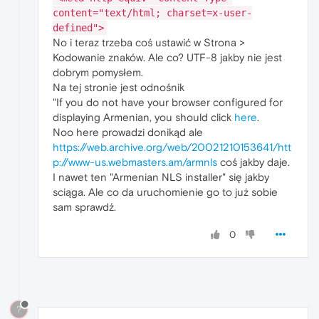
content="text/html; charset=x-user-
defined">
No i teraz trzeba coś ustawić w Strona >
Kodowanie znaków. Ale co? UTF-8 jakby nie jest
dobrym pomysłem.
Na tej stronie jest odnośnik
"If you do not have your browser configured for
displaying Armenian, you should click
here
.
Noo here prowadzi donikąd ale
https://web.archive.org/web/20021210153641/htt
p://www-us.webmasters.am/armnls
coś jakby daje.
I nawet ten "Armenian NLS installer" się jakby
sciąga. Ale co da uruchomienie go to już sobie
sam sprawdź.
0
?