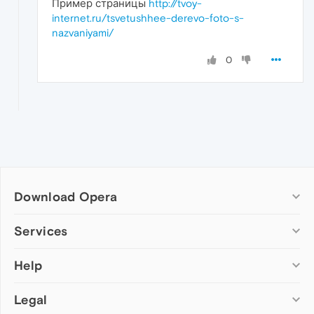
Пример страницы
http://tvoy-
internet.ru/tsvetushhee-derevo-foto-s-
nazvaniyami/
0
Download Opera
Computer browsers
Services
Opera for Windows
Help
Add-ons
Opera for Mac
Opera account
Opera for Linux
Legal
Wallpapers
Help & support
Opera beta version