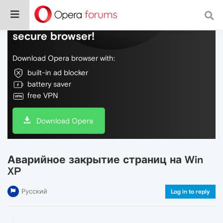
Do more on the web, with a fast and
secure browser!
Download Opera browser with:
built-in ad blocker
battery saver
free VPN
Download Opera
Аварийное закрытие страниц на Win
XP
Русский
Log in to reply