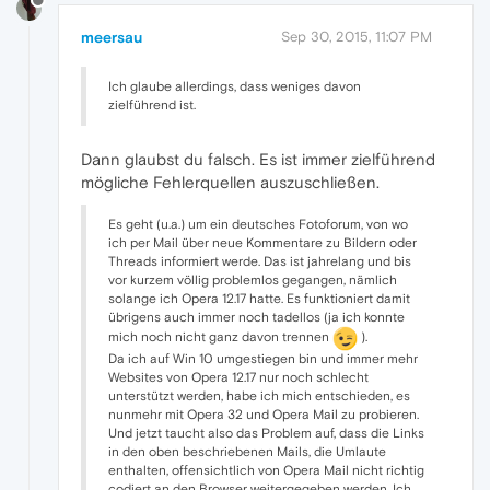
meersau
Sep 30, 2015, 11:07 PM
Ich glaube allerdings, dass weniges davon
zielführend ist.
Dann glaubst du falsch. Es ist immer zielführend
mögliche Fehlerquellen auszuschließen.
Es geht (u.a.) um ein deutsches Fotoforum, von wo
ich per Mail über neue Kommentare zu Bildern oder
Threads informiert werde. Das ist jahrelang und bis
vor kurzem völlig problemlos gegangen, nämlich
solange ich Opera 12.17 hatte. Es funktioniert damit
übrigens auch immer noch tadellos (ja ich konnte
mich noch nicht ganz davon trennen
).
Da ich auf Win 10 umgestiegen bin und immer mehr
Websites von Opera 12.17 nur noch schlecht
unterstützt werden, habe ich mich entschieden, es
nunmehr mit Opera 32 und Opera Mail zu probieren.
Und jetzt taucht also das Problem auf, dass die Links
in den oben beschriebenen Mails, die Umlaute
enthalten, offensichtlich von Opera Mail nicht richtig
codiert an den Browser weitergegeben werden. Ich