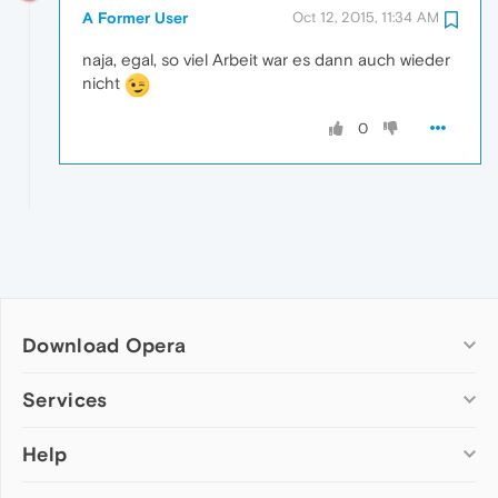
A Former User
Oct 12, 2015, 11:34 AM
naja, egal, so viel Arbeit war es dann auch wieder
nicht
0
Download Opera
Computer browsers
Services
Opera for Windows
Help
Add-ons
Opera for Mac
Opera account
Opera for Linux