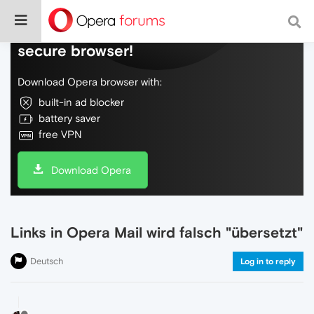
Do more on the web, with a fast and
secure browser!
Download Opera browser with:
built-in ad blocker
battery saver
free VPN
Download Opera
Links in Opera Mail wird falsch "übersetzt"
Deutsch
Log in to reply